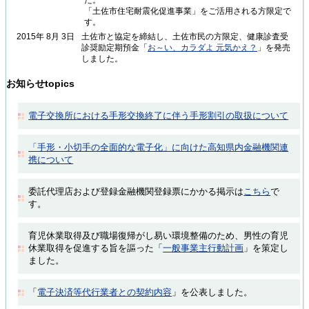
た。
「土佐市住宅耐震化促進事業」をご活用される方限定で
す。
2015年 8月 3日
土佐市と協定を締結し、土佐市民の方限定、健康診査受
診奨励定期預金「
お～い、カラダよ 元気かえ？
」を発売
しました。
お知らせ
topics
電子交換所における手形交換終了に伴う手形割引の取扱について
「手形・小切手の全面的な電子化」に向けた高知県内金融機関連
携について
委託代理店および登録金融機関登録票にかかる掲示は
こちら
で
す。
育児休業取得及び職場復帰がし易い環境整備のため、男性の育児
休業取得を促進する旨を謳った「
一般事業主行動計画
」を策定し
ました。
「
電子決済等代行業者との契約内容
」を公表しました。