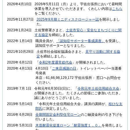
2026年4月10日
2026年5月11日（月）より、宇佐出張所において昼時間
休業を導入させていただきます。 くわしい内容は
こちら
をご覧ください。
2025年11月27日
2025年9月期ミニディスクロージャー誌
を開示しまし
た。
2023年1月24日
土佐警察署さまと、
土佐市安心・安全なまちづくりに関
する協定
を締結しました。
2022年 1月14日
職員全員が、
「認知症サポーター養成講座」
を受講し、
認知症サポーターとなりました。
2021年10月29日
土佐市社会福祉協議会さまと、
見守り活動に関する協
定
を締結しました。
2020年 6月12日
「
令和2年度通常総代会
」が開催されました。
2020年 4月13日
4月10日「
ご来店感謝の日
」トイレットペーパー当選番
号発表
本店：61,66,98,129,172 宇佐出張所： 窓口へお問合せ
ください。
2019年 7月 1日
令和元年6月30日(日)に、「
令和元年土佐信用組合大会
」
が開催されました。 たくさんの皆様にご参加いただき、
誠にありがとうございました。
2019年 5月14日
「令和元年土佐信用組合大会」講演の講師が、
桂ひな太
郎氏
に決定しました。
2016年 6月28日
全期間固定金利型住宅ローン
のご融資金利の引き下げを
行いました。
2016年 5月31日
木造耐震化促進ローン「耐震強度１．０」
を発売しまし