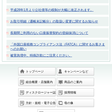
平成28年1月より公社債等の税制が大幅に改正されます。
お取引明細（通帳未記帳分）の取扱い変更に関するお知らせ
長期間ご利用のない口座振替契約の登録抹消について
「外国口座税務コンプライアンス法（FATCA）に関するお客さま
へのお願い
被害急増中。特殊詐欺にご注意ください。
トップページ
キャンペーンなど
組合概要・店舗案内
商品のご案内
ディスクロージャー誌
採用情報
方針・規程・電子公告
母の像