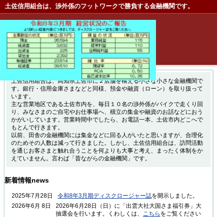
土佐信用組合は、渉外係のフットワークで勝負する金融機関です。
土佐信用組合は、高知県土佐市に２店舗を構える小さな小さな金融機関で
す。銀行・信用金庫さまなどと同様、預金や融資（ローン）を取り扱って
います。
主な営業地区である土佐市内を、毎日１０名の渉外係がバイクで走くり回
り、みなさまのご自宅やお仕事場へ、積立の集金や融資のお話などにおう
かがいしています。営業時間中でしたら、お電話一本、土佐市内どこへで
もとんで行きます。
以前、田舎の金融機関には集金などに回る人がいたと思いますが、合理化
のためその人数は減って行きました。しかし、土佐信用組合は、訪問活動
を通じお客さまと触れ合うことを何よりも大事と考え、まったく体制をか
えていません。言わば「昔ながらの金融機関」です。
新着情報
news
2025年7月28日
令和8年3月期ディスクロージャー誌
を開示しました。
2026年6月 8日
2026年6月28日（日）に「出雲大社大国さま福引券」大
抽選会を行います。くわしくは、
こちら
をご覧ください