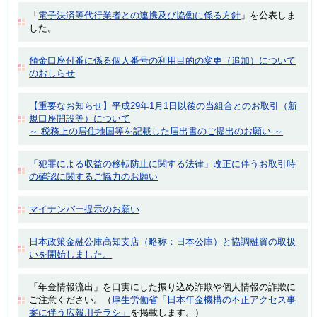
「
電子決済等代行業者との連携及び協働に係る方針
」を公表しま
した。
預金口座付番に係る個人番号の利用目的の変更（追加）について
のおしらせ
【重要なお知らせ】平成29年1月1日以後の当組合とのお取引（新
規口座開設等）について
～ 税務上の居住地国等を記載した届出書のご提出のお願い ～
「犯罪による収益の移転防止に関する法律」改正に伴うお取引時
の確認に関するご協力のお願い
マイナンバー提示のお願い
日本政策金融公庫高知支店（略称：日本公庫）と協調融資の取扱
いを開始しました。
「年金情報流出」を口実にした振り込め詐欺や個人情報の詐欺に
ご注意ください。（
厚生労働省「日本年金機構の不正アクセス事
案に伴う広報用チラシ」
を掲載します。）